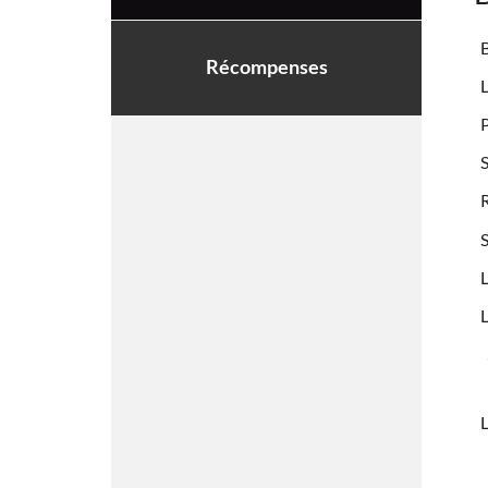
B
Récompenses
L
P
S
R
S
L
L
L