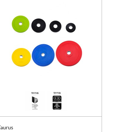
ue de musculation Taurus 30 mm CPU 3G
Taurus