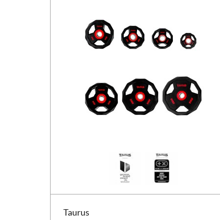
Disque de musculation Taurus 3G Pro 30 mm
Taurus