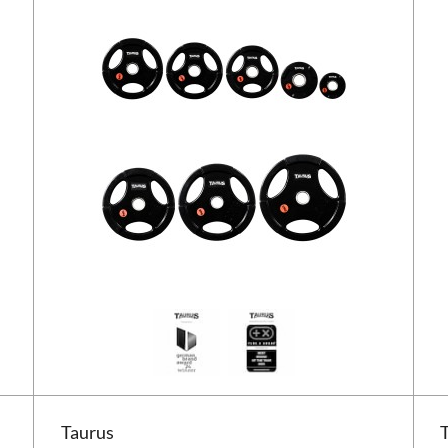
Disque de musculation Taurus 3G Diamond
Disq
Taurus