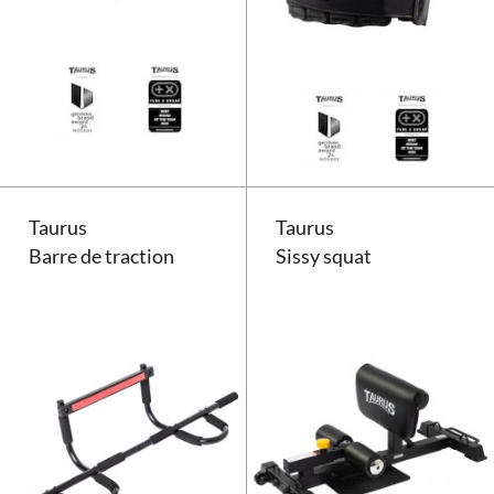
Barres à dips Taurus
Taurus
Taurus
Barre de traction
Sissy squat