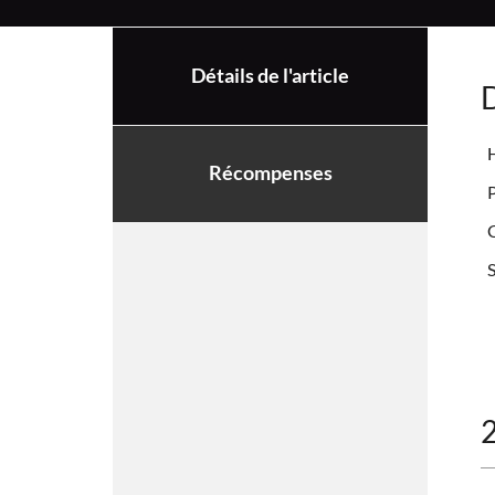
Détails de l'article
D
H
Récompenses
P
C
S