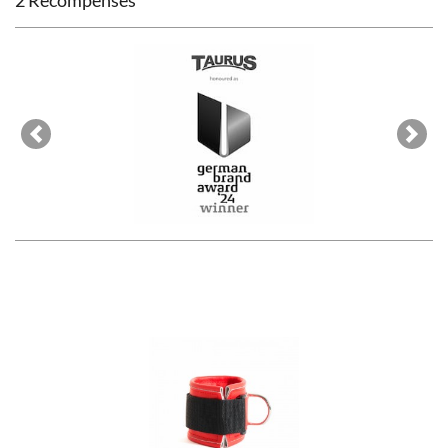
2 Récompenses
Previous
Next