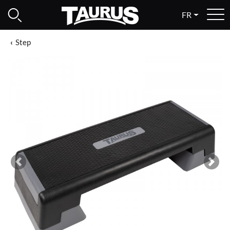
FR
Step
Previous
Next