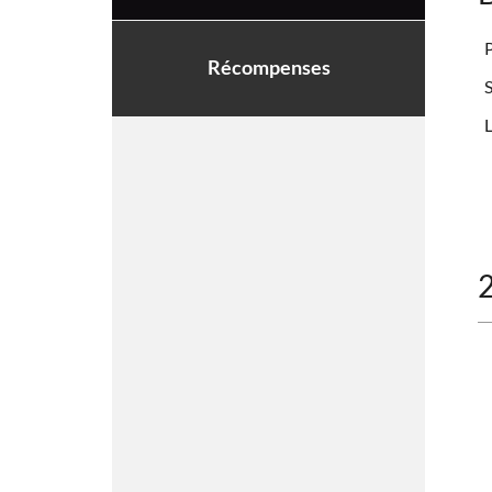
Récompenses
S
L