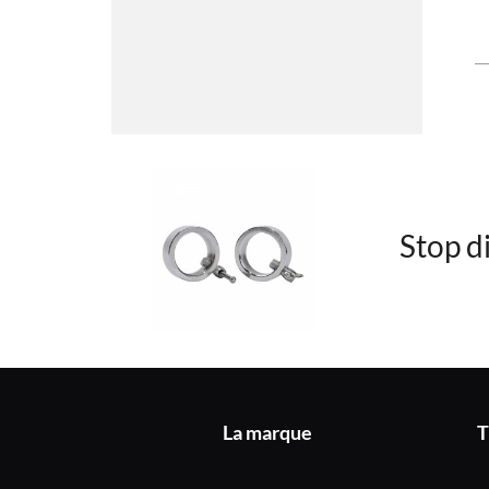
Stop d
La marque
T