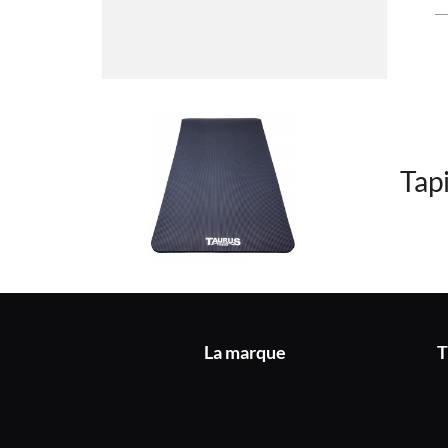
Tap
La marque
T