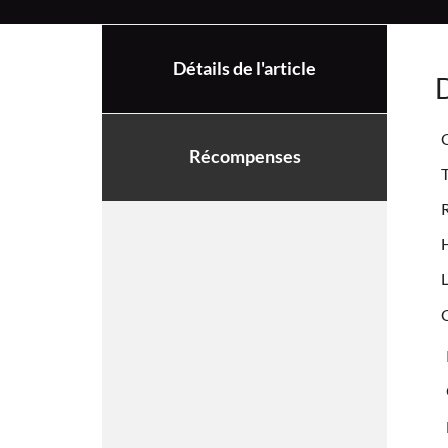
Détails de l'article
D
C
Récompenses
T
R
H
L
C