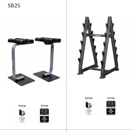
SB25
Rack Taurus Selectabell SB25