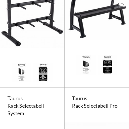
Rack à haltères et range disques
Taurus
Taurus
Rack Selectabell
Rack Selectabell Pro
System