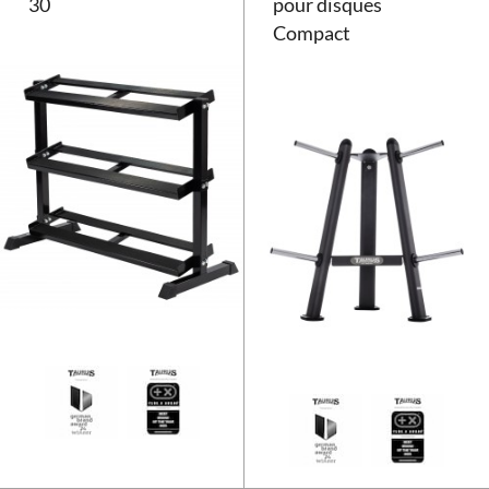
30
pour disques
Compact
Rack à haltères Taurus KHS 30